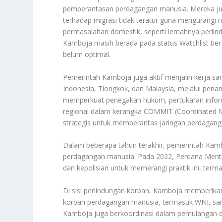
pemberantasan perdagangan manusia. Mereka ju
terhadap migrasi tidak teratur guna mengurangi ri
permasalahan domestik, seperti lemahnya perl
Kamboja masih berada pada status Watchlist tie
belum optimal
.
Pemerintah Kamboja juga aktif menjalin kerja sam
Indonesia, Tiongkok, dan Malaysia, melalui pe
memperkuat penegakan hukum, pertukaran infor
regional dalam kerangka COMMIT (Coordinated Meko
strategis untuk memberantas jaringan perdagan
Dalam beberapa tahun terakhir, pemerintah Kambo
perdagangan manusia. Pada 2022, Perdana Mente
dan kepolisian untuk memerangi praktik ini, ter
Di sisi perlindungan korban, Kamboja memberikan
korban perdagangan manusia, termasuk WNI, sa
Kamboja juga berkoordinasi dalam pemulangan dan