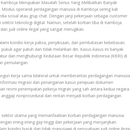
Di Kamboja Merupakan Masalah Serius Yang Melibatkan Banyak
. Modus operandi perdagangan manusia di Kamboja sering kali
edia sosial atau grup chat. Dengan janji pekerjaan sebagai customer
 sektor teknologi digital. Namun, setelah korban tiba di Kamboja.
 dan judi online ilegal yang sangat merugikan
.
lami kondisi kerja paksa, penyiksaan, dan pembatasan kebebasan.
 pukuli agar patuh dan tidak melarikan diri. Kasus-kasus ini banyak
kabur dan menghubungi Kedutaan Besar Republik Indonesia (KBRI) di
an pemulangan
.
ngun kerja sama bilateral untuk memberantas perdagangan manusi
informasi migrasi dan penanganan kasus penipuan dokumen
jian resmi penempatan pekerja migran yang sah antara kedua negara
i anggap nonprosedural dan rentan menjadi korban perdagangan
satu sektor utama yang memanfaatkan korban perdagangan manusia.
ngan iming-iming gaji tinggi dan pekerjaan yang menjanjikan.
m kondisi buruk dan tidak manusiawi di perusahaan judi online ilega