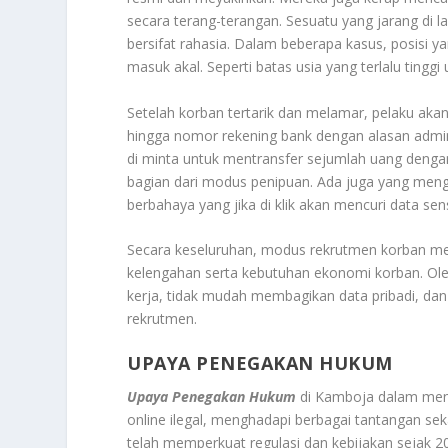
secara terang-terangan. Sesuatu yang jarang di 
bersifat rahasia
.
Dalam beberapa kasus, posisi yang
masuk akal. Seperti batas usia yang terlalu tinggi 
Setelah korban tertarik dan melamar, pelaku akan
hingga nomor rekening bank dengan alasan admin
di minta untuk mentransfer sejumlah uang dengan d
bagian dari modus penipuan
.
Ada juga yang mengg
berbahaya yang jika di klik akan mencuri data sens
Secara keseluruhan, modus rekrutmen korban mel
kelengahan serta kebutuhan ekonomi korban. Oleh
kerja, tidak mudah membagikan data pribadi, da
rekrutmen
.
UPAYA PENEGAKAN HUKUM
Upaya Penegakan Hukum
di Kamboja dalam meng
online ilegal, menghadapi berbagai tantangan s
telah memperkuat regulasi dan kebijakan sejak 