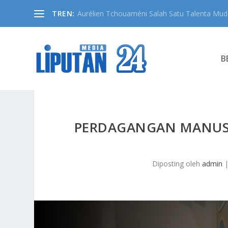
TREN:
Aurélien Tchouaméni Salah Satu Talenta Muda
B
PERDAGANGAN MANUSIA
Diposting oleh
admin