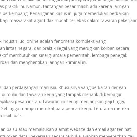
praktik ini. Namun, tantangan besar masih ada karena jaringan
us berkembang. Penanganan kasus ini juga memerlukan perbaikan
 bagi masyarakat agar tidak mudah terjebak dalam tawaran pekerjaa
k industri judi online adalah fenomena kompleks yang
n lintas negara, dan praktik ilegal yang merugikan korban secara
efektif membutuhkan sinergi antara pemerintah, lembaga penegak
ban dan menghentikan jaringan kriminal ini.
si dan perdagangan manusia. Khususnya yang berkaitan dengan
a di mulai dari tawaran kerja yang tampak menarik di berbagai
 aplikasi pesan instan
.
Tawaran ini sering menjanjikan gaji tinggi,
at. Sehingga mampu memikat para pencari kerja. Terutama mereka
 lebih baik
.
an palsu atau memalsukan alamat website dan email agar terlihat
tumkan detail pekerjaan secara terbuka. Bahkan menyebutkan gaji