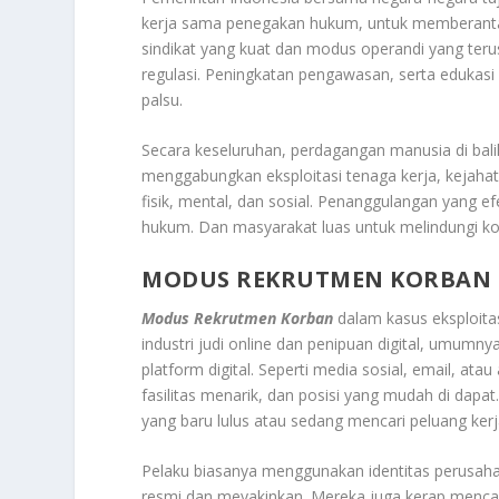
kerja sama penegakan hukum, untuk memberantas 
sindikat yang kuat dan modus operandi yang ter
regulasi. Peningkatan pengawasan, serta edukasi
palsu
.
Secara keseluruhan, perdagangan manusia di bali
menggabungkan eksploitasi tenaga kerja, kejahata
fisik, mental, dan sosial. Penanggulangan yang 
hukum. Dan masyarakat luas untuk melindungi kor
MODUS REKRUTMEN KORBAN
Modus Rekrutmen Korban
dalam kasus eksploita
industri judi online dan penipuan digital, umumny
platform digital. Seperti media sosial, email, atau
fasilitas menarik, dan posisi yang mudah di dap
yang baru lulus atau sedang mencari peluang kerja
Pelaku biasanya menggunakan identitas perusaha
resmi dan meyakinkan
.
Mereka juga kerap mencan