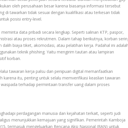
lakukan oleh perusahaan besar karena biasanya informasi tersebut
 di tawarkan tidak sesuai dengan kualifikasi atau terkesan tidak
untuk posisi entry-level
.
 meminta data pribadi secara lengkap. Seperti salinan KTP, paspor,
istrasi atau proses rekrutmen
.
Dalam tahap berikutnya, korban serin
alih biaya tiket, akomodasi, atau pelatihan kerja. Padahal ini adala
unakan teknik phishing. Yaitu mengirim tautan atau lampiran
itif korban
.
alui tawaran kerja palsu dan penipuan digital memanfaatkan
 karena itu, penting untuk selalu memverifikasi keaslian tawaran
n waspada terhadap permintaan transfer uang dalam proses
hadapi perdagangan manusia dan kejahatan terkait, seperti judi
ekaligus menunjukkan kemajuan yang signifikan. Pemerintah Kamboja
2015, termasuk mengeluarkan Rencana Aksi Nasional (RAN) untuk