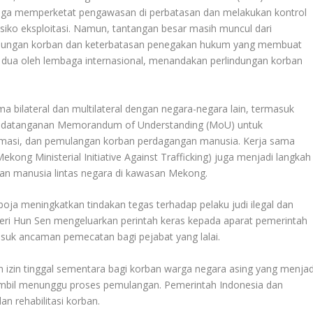
ga memperketat pengawasan di perbatasan dan melakukan kontrol
siko eksploitasi
.
Namun, tantangan besar masih muncul dari
indungan korban dan keterbatasan penegakan hukum yang membuat
r dua oleh lembaga internasional, menandakan perlindungan korban
a bilateral dan multilateral dengan negara-negara lain, termasuk
nandatanganan Memorandum of Understanding (MoU) untuk
masi, dan pemulangan korban perdagangan manusia. Kerja sama
ng Ministerial Initiative Against Trafficking) juga menjadi langkah
gan manusia lintas negara di kawasan Mekong
.
ja meningkatkan tindakan tegas terhadap pelaku judi ilegal dan
ri Hun Sen mengeluarkan perintah keras kepada aparat pemerintah
masuk ancaman pemecatan bagi pejabat yang lalai.
 izin tinggal sementara bagi korban warga negara asing yang menjad
mbil menunggu proses pemulangan. Pemerintah Indonesia dan
 rehabilitasi korban.