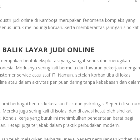
a
.
ndustri judi online di Kamboja merupakan fenomena kompleks yang
erius untuk melindungi korban. Serta memberantas jaringan sindikat
BALIK LAYAR JUDI ONLINE
merupakan bentuk eksploitasi yang sangat serius dan merugikan
onesia. Modusnya sering kali bermula dari tawaran pekerjaan denga
customer service atau staf IT. Namun, setelah korban tiba di lokasi.
nline atau dalam aktivitas penipuan daring tanpa kebebasan dan dala
i berbagai bentuk kekerasan fisik dan psikologis. Seperti di setrum
i. Mereka juga sering kali di isolasi dan di awasi ketat oleh sindikat
ut. Kondisi kerja yang buruk ini menimbulkan penderitaan berat bagi
an. Tetapi juga terjebak dalam praktik perbudakan modern
.
uan telah melakukan berbagai upaya. Seperti pemulangan korban da