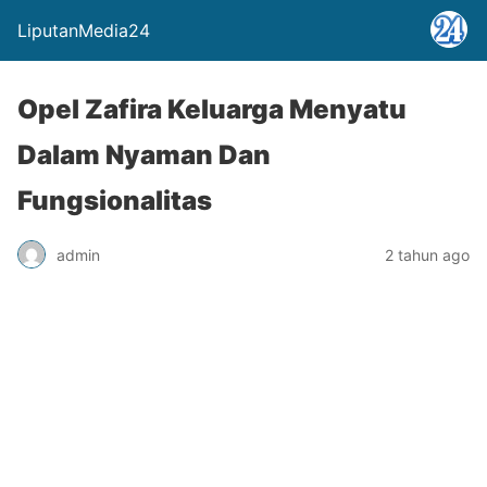
LiputanMedia24
Opel Zafira Keluarga Menyatu
Dalam Nyaman Dan
Fungsionalitas
admin
2 tahun ago