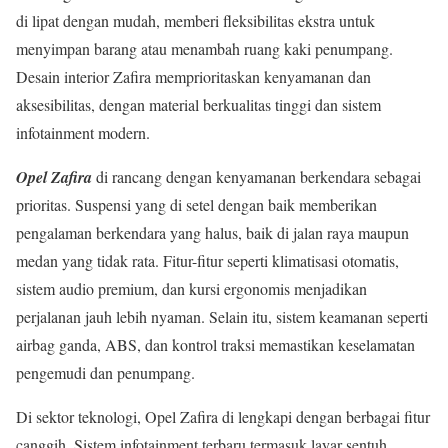
di lipat dengan mudah, memberi fleksibilitas ekstra untuk
menyimpan barang atau menambah ruang kaki penumpang.
Desain interior Zafira memprioritaskan kenyamanan dan
aksesibilitas, dengan material berkualitas tinggi dan sistem
infotainment modern.
Opel Zafira
di rancang dengan kenyamanan berkendara sebagai
prioritas. Suspensi yang di setel dengan baik memberikan
pengalaman berkendara yang halus, baik di jalan raya maupun
medan yang tidak rata. Fitur-fitur seperti klimatisasi otomatis,
sistem audio premium, dan kursi ergonomis menjadikan
perjalanan jauh lebih nyaman. Selain itu, sistem keamanan seperti
airbag ganda, ABS, dan kontrol traksi memastikan keselamatan
pengemudi dan penumpang.
Di sektor teknologi, Opel Zafira di lengkapi dengan berbagai fitur
canggih. Sistem infotainment terbaru termasuk layar sentuh,