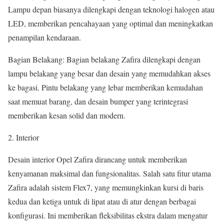
Lampu depan biasanya dilengkapi dengan teknologi halogen atau
LED, memberikan pencahayaan yang optimal dan meningkatkan
penampilan kendaraan.
Bagian Belakang: Bagian belakang Zafira dilengkapi dengan
lampu belakang yang besar dan desain yang memudahkan akses
ke bagasi. Pintu belakang yang lebar memberikan kemudahan
saat memuat barang, dan desain bumper yang terintegrasi
memberikan kesan solid dan modern.
2. Interior
Desain interior Opel Zafira dirancang untuk memberikan
kenyamanan maksimal dan fungsionalitas. Salah satu fitur utama
Zafira adalah sistem Flex7, yang memungkinkan kursi di baris
kedua dan ketiga untuk di lipat atau di atur dengan berbagai
konfigurasi. Ini memberikan fleksibilitas ekstra dalam mengatur