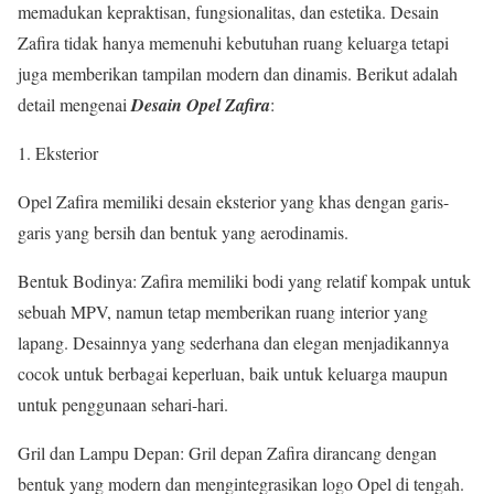
memadukan kepraktisan, fungsionalitas, dan estetika. Desain
Zafira tidak hanya memenuhi kebutuhan ruang keluarga tetapi
juga memberikan tampilan modern dan dinamis. Berikut adalah
detail mengenai
Desain Opel Zafira
:
1. Eksterior
Opel Zafira memiliki desain eksterior yang khas dengan garis-
garis yang bersih dan bentuk yang aerodinamis.
Bentuk Bodinya: Zafira memiliki bodi yang relatif kompak untuk
sebuah MPV, namun tetap memberikan ruang interior yang
lapang. Desainnya yang sederhana dan elegan menjadikannya
cocok untuk berbagai keperluan, baik untuk keluarga maupun
untuk penggunaan sehari-hari.
Gril dan Lampu Depan: Gril depan Zafira dirancang dengan
bentuk yang modern dan mengintegrasikan logo Opel di tengah.