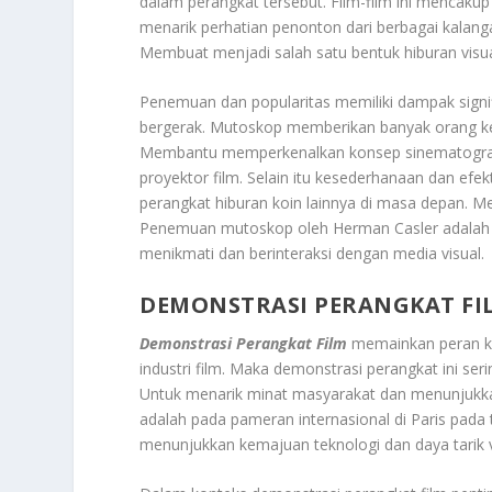
dalam perangkat tersebut. Film-film ini mencaku
menarik perhatian penonton dari berbagai kalang
Membuat menjadi salah satu bentuk hiburan visu
Penemuan dan popularitas memiliki dampak signi
bergerak. Mutoskop memberikan banyak orang k
Membantu memperkenalkan konsep sinematografi
proyektor film. Selain itu kesederhanaan dan ef
perangkat hiburan koin lainnya di masa depan. Me
Penemuan mutoskop oleh Herman Casler adalah bu
menikmati dan berinteraksi dengan media visual.
DEMONSTRASI PERANGKAT FI
Demonstrasi Perangkat Film
memainkan peran kr
industri film. Maka demonstrasi perangkat ini ser
Untuk menarik minat masyarakat dan menunjukkan
adalah pada pameran internasional di Paris pada
menunjukkan kemajuan teknologi dan daya tarik vi