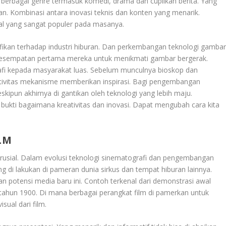
p berbagai genre termasuk komedi, drama dan cuplikan berita. Yang
an. Kombinasi antara inovasi teknis dan konten yang menarik.
al yang sangat populer pada masanya.
fikan terhadap industri hiburan. Dan perkembangan teknologi gamba
esempatan pertama mereka untuk menikmati gambar bergerak.
 kepada masyarakat luas. Sebelum munculnya bioskop dan
ektivitas mekanisme memberikan inspirasi. Bagi pengembangan
skipun akhirnya di gantikan oleh teknologi yang lebih maju.
kti bagaimana kreativitas dan inovasi. Dapat mengubah cara kita
LM
usial. Dalam evolusi teknologi sinematografi dan pengembangan
ing di lakukan di pameran dunia sirkus dan tempat hiburan lainnya.
 potensi media baru ini. Contoh terkenal dari demonstrasi awal
 tahun 1900. Di mana berbagai perangkat film di pamerkan untuk
sual dari film.