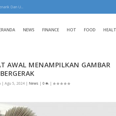
narik Dan U...
ERANDA
NEWS
FINANCE
HOT
FOOD
HEAL
T AWAL MENAMPILKAN GAMBAR
BERGERAK
n
|
Agu 5, 2024
|
News
|
0
|