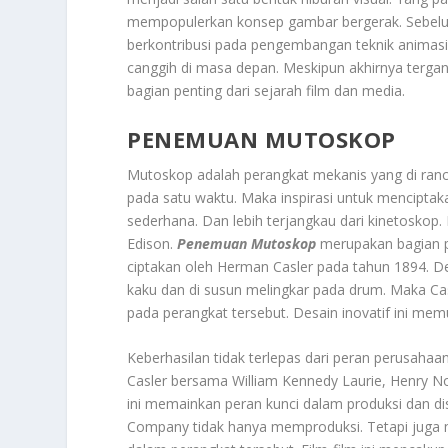
mempopulerkan konsep gambar bergerak. Sebelum 
berkontribusi pada pengembangan teknik animasi 
canggih di masa depan. Meskipun akhirnya tergant
bagian penting dari sejarah film dan media.
PENEMUAN MUTOSKOP
Mutoskop adalah perangkat mekanis yang di ran
pada satu waktu. Maka inspirasi untuk menciptaka
sederhana. Dan lebih terjangkau dari kinetosko
Edison.
Penemuan Mutoskop
merupakan bagian p
ciptakan oleh Herman Casler pada tahun 1894. 
kaku dan di susun melingkar pada drum. Maka Cas
pada perangkat tersebut. Desain inovatif ini me
Keberhasilan tidak terlepas dari peran perusah
Casler bersama William Kennedy Laurie, Henry 
ini memainkan peran kunci dalam produksi dan di
Company tidak hanya memproduksi. Tetapi juga 