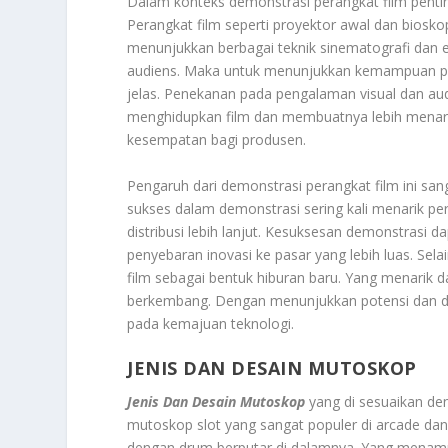
Dalam konteks demonstrasi perangkat film penting
Perangkat film seperti proyektor awal dan bioskop
menunjukkan berbagai teknik sinematografi dan ef
audiens. Maka untuk menunjukkan kemampuan pe
jelas. Penekanan pada pengalaman visual dan au
menghidupkan film dan membuatnya lebih menar
kesempatan bagi produsen.
Pengaruh dari demonstrasi perangkat film ini sang
sukses dalam demonstrasi sering kali menarik per
distribusi lebih lanjut. Kesuksesan demonstras
penyebaran inovasi ke pasar yang lebih luas. Sel
film sebagai bentuk hiburan baru. Yang menarik d
berkembang. Dengan menunjukkan potensi dan day
pada kemajuan teknologi.
JENIS DAN DESAIN MUTOSKOP
Jenis Dan Desain Mutoskop
yang di sesuaikan den
mutoskop slot yang sangat populer di arcade dan t
dengan drum berputar di dalamnya. Yang menam