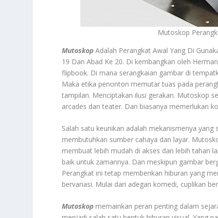
Mutoskop Perangk
Mutoskop
Adalah Perangkat Awal Yang Di Gunak
19 Dan Abad Ke 20. Di kembangkan oleh Herman 
flipbook. Di mana serangkaian gambar di tempatka
Maka etika penonton memutar tuas pada perangk
tampilan. Menciptakan ilusi gerakan. Mutoskop s
arcades dan teater. Dan biasanya memerlukan koi
Salah satu keunikan adalah mekanismenya yang se
membutuhkan sumber cahaya dan layar. Mutosko
membuat lebih mudah di akses dan lebih tahan la
baik untuk zamannya. Dan meskipun gambar berger
Perangkat ini tetap memberikan hiburan yang me
bervariasi. Mulai dari adegan komedi, cuplikan b
Mutoskop
memainkan peran penting dalam sejara
menjadi salah satu bentuk hiburan visual. Yang 