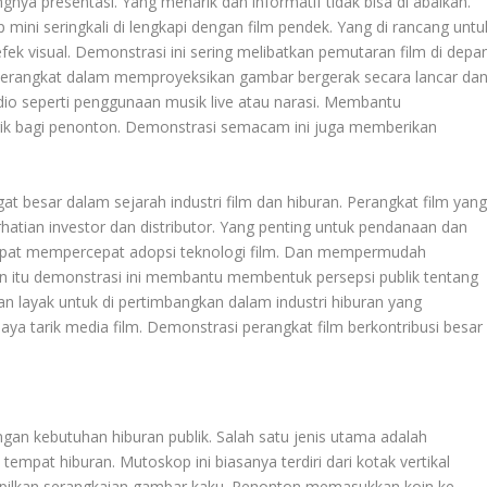
nya presentasi. Yang menarik dan informatif tidak bisa di abaikan.
 mini seringkali di lengkapi dengan film pendek. Yang di rancang untu
ek visual. Demonstrasi ini sering melibatkan pemutaran film di depa
rangkat dalam memproyeksikan gambar bergerak secara lancar da
dio seperti penggunaan musik live atau narasi. Membantu
ik bagi penonton. Demonstrasi semacam ini juga memberikan
at besar dalam sejarah industri film dan hiburan. Perangkat film yan
hatian investor dan distributor. Yang penting untuk pendanaan dan
i dapat mempercepat adopsi teknologi film. Dan mempermudah
ain itu demonstrasi ini membantu membentuk persepsi publik tentang
an layak untuk di pertimbangkan dalam industri hiburan yang
a tarik media film. Demonstrasi perangkat film berkontribusi besar
gan kebutuhan hiburan publik. Salah satu jenis utama adalah
empat hiburan. Mutoskop ini biasanya terdiri dari kotak vertikal
pilkan serangkaian gambar kaku. Penonton memasukkan koin ke