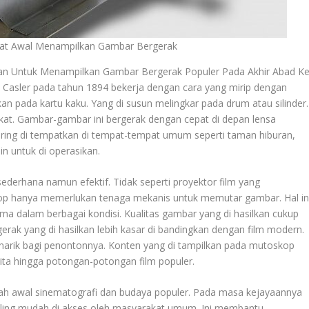
at Awal Menampilkan Gambar Bergerak
an Untuk Menampilkan Gambar Bergerak Populer Pada Akhir Abad K
Casler pada tahun 1894 bekerja dengan cara yang mirip dengan
n pada kartu kaku. Yang di susun melingkar pada drum atau silinder.
at. Gambar-gambar ini bergerak dengan cepat di depan lensa
ering di tempatkan di tempat-tempat umum seperti taman hiburan,
n untuk di operasikan.
derhana namun efektif. Tidak seperti proyektor film yang
p hanya memerlukan tenaga mekanis untuk memutar gambar. Hal in
ma dalam berbagai kondisi. Kualitas gambar yang di hasilkan cukup
ak yang di hasilkan lebih kasar di bandingkan dengan film modern.
narik bagi penontonnya. Konten yang di tampilkan pada mutoskop
erita hingga potongan-potongan film populer.
h awal sinematografi dan budaya populer. Pada masa kejayaannya
paling mudah di akses oleh masyarakat umum. Ini membantu