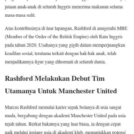
jutaan anak-anak di seluruh Inggris menerima makanan selama
masa-masa sulit.
Atas kontribusinya di luar lapangan, Rashford di anugerahi MBE
(Member of the Order of the British Empire) oleh Ratu Inggris
pada tahun 2020. Usahanya yang gigih dalam memperjuangkan
keadilan sosial, terutama terkait dengan hak-hak anak, telah
menjadikannya figur yang dihormati di seluruh dunia.
Rashford Melakukan Debut Tim
Utamanya Untuk Manchester United
Marcus Rashford memulai karier sepak bolanya di usia sangat
muda, bergabung dengan akademi Manchester United pada usia
tujuh tahun. Berkat bakatnya yang luar biasa, ia dengan cepat
naik melalui jenjang usia di akademi klub, menunjukkan potensi