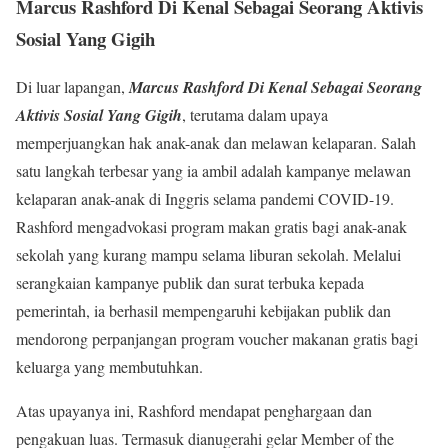
Marcus Rashford Di Kenal Sebagai Seorang Aktivis
Sosial Yang Gigih
Di luar lapangan,
Marcus Rashford Di Kenal Sebagai Seorang
Aktivis Sosial Yang Gigih
, terutama dalam upaya
memperjuangkan hak anak-anak dan melawan kelaparan. Salah
satu langkah terbesar yang ia ambil adalah kampanye melawan
kelaparan anak-anak di Inggris selama pandemi COVID-19.
Rashford mengadvokasi program makan gratis bagi anak-anak
sekolah yang kurang mampu selama liburan sekolah. Melalui
serangkaian kampanye publik dan surat terbuka kepada
pemerintah, ia berhasil mempengaruhi kebijakan publik dan
mendorong perpanjangan program voucher makanan gratis bagi
keluarga yang membutuhkan.
Atas upayanya ini, Rashford mendapat penghargaan dan
pengakuan luas. Termasuk dianugerahi gelar Member of the