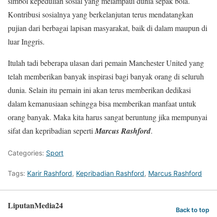
simbol kepedulian sosial yang melampaui dunia sepak bola.
Kontribusi sosialnya yang berkelanjutan terus mendatangkan
pujian dari berbagai lapisan masyarakat, baik di dalam maupun di
luar Inggris.
Itulah tadi beberapa ulasan dari pemain Manchester United yang
telah memberikan banyak inspirasi bagi banyak orang di seluruh
dunia. Selain itu pemain ini akan terus memberikan dedikasi
dalam kemanusiaan sehingga bisa memberikan manfaat untuk
orang banyak. Maka kita harus sangat beruntung jika mempunyai
sifat dan kepribadian seperti
Marcus Rashford
.
Categories:
Sport
Tags:
Karir Rashford
,
Kepribadian Rashford
,
Marcus Rashford
LiputanMedia24
Back to top