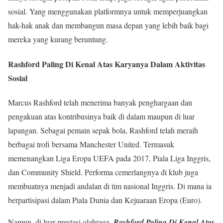
sosial. Yang menggunakan platformnya untuk memperjuangkan
hak-hak anak dan membangun masa depan yang lebih baik bagi
mereka yang kurang beruntung.
Rashford Paling Di Kenal Atas Karyanya Dalam Aktivitas
Sosial
Marcus Rashford telah menerima banyak penghargaan dan
pengakuan atas kontribusinya baik di dalam maupun di luar
lapangan. Sebagai pemain sepak bola, Rashford telah meraih
berbagai trofi bersama Manchester United. Termasuk
memenangkan Liga Eropa UEFA pada 2017, Piala Liga Inggris,
dan Community Shield. Performa cemerlangnya di klub juga
membuatnya menjadi andalan di tim nasional Inggris. Di mana ia
berpartisipasi dalam Piala Dunia dan Kejuaraan Eropa (Euro).
Namun, di luar prestasi olahraga,
Rashford Paling Di Kenal Atas