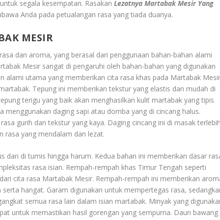
at untuk segala kesempatan. Rasakan
Lezatnya Martabak Mesir Yang
embawa Anda pada petualangan rasa yang tiada duanya.
BAK MESIR
rasa dan aroma, yang berasal dari penggunaan bahan-bahan alami
Martabak Mesir sangat di pengaruhi oleh bahan-bahan yang digunakan
n alami utama yang memberikan cita rasa khas pada Martabak Mesir
martabak. Tepung ini memberikan tekstur yang elastis dan mudah di
 tepung terigu yang baik akan menghasilkan kulit martabak yang tipis
ya menggunakan daging sapi atau domba yang di cincang halus.
asa gurih dan tekstur yang kaya. Daging cincang ini di masak terlebi
 rasa yang mendalam dan lezat.
 dan di tumis hingga harum. Kedua bahan ini memberikan dasar ras
pleksitas rasa isian. Rempah-rempah khas Timur Tengah seperti
ci dari cita rasa Martabak Mesir. Rempah-rempah ini memberikan arom
 serta hangat. Garam digunakan untuk mempertegas rasa, sedangka
angkat semua rasa lain dalam isian martabak. Minyak yang digunaka
epat untuk memastikan hasil gorengan yang sempurna. Daun bawang