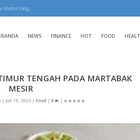
 Madrid Yang...
ERANDA
NEWS
FINANCE
HOT
FOOD
HEAL
 TIMUR TENGAH PADA MARTABAK
MESIR
n
|
Jun 19, 2024
|
Food
|
0
|