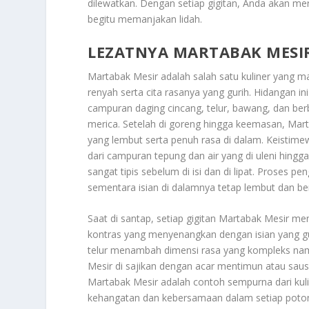
dilewatkan. Dengan setiap gigitan, Anda akan me
begitu memanjakan lidah.
LEZATNYA MARTABAK MESI
Martabak Mesir adalah salah satu kuliner yang 
renyah serta cita rasanya yang gurih. Hidangan ini
campuran daging cincang, telur, bawang, dan ber
merica. Setelah di goreng hingga keemasan, Mart
yang lembut serta penuh rasa di dalam. Keistim
dari campuran tepung dan air yang di uleni hingg
sangat tipis sebelum di isi dan di lipat. Proses 
sementara isian di dalamnya tetap lembut dan b
Saat di santap, setiap gigitan Martabak Mesir 
kontras yang menyenangkan dengan isian yang 
telur menambah dimensi rasa yang kompleks nam
Mesir di sajikan dengan acar mentimun atau sau
Martabak Mesir adalah contoh sempurna dari kul
kehangatan dan kebersamaan dalam setiap poton