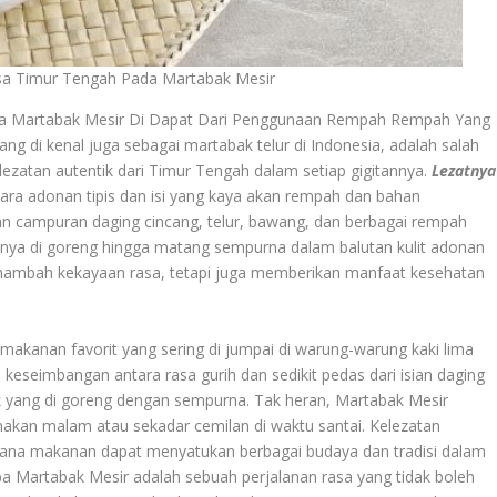
sa Timur Tengah Pada Martabak Mesir
da Martabak Mesir Di Dapat Dari Penggunaan Rempah Rempah Yang
 di kenal juga sebagai martabak telur di Indonesia, adalah salah
ezatan autentik dari Timur Tengah dalam setiap gigitannya.
Lezatnya
ra adonan tipis dan isi yang kaya akan rempah dan bahan
engan campuran daging cincang, telur, bawang, dan berbagai rempah
uanya di goreng hingga matang sempurna dalam balutan kulit adonan
nambah kekayaan rasa, tetapi juga memberikan manfaat kesehatan
makanan favorit yang sering di jumpai di warung-warung kaki lima
keseimbangan antara rasa gurih dan sedikit pedas dari isian daging
ak yang di goreng dengan sempurna. Tak heran, Martabak Mesir
makan malam atau sekadar cemilan di waktu santai. Kelezatan
ana makanan dapat menyatukan berbagai budaya dan tradisi dalam
 Martabak Mesir adalah sebuah perjalanan rasa yang tidak boleh