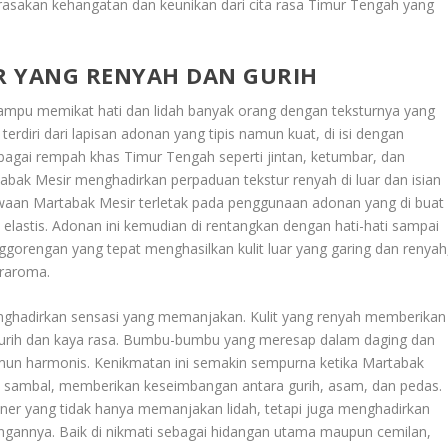
rasakan kehangatan dan keunikan dari cita rasa Timur Tengah yang
R YANG RENYAH DAN GURIH
mampu memikat hati dan lidah banyak orang dengan teksturnya yang
 terdiri dari lapisan adonan yang tipis namun kuat, di isi dengan
bagai rempah khas Timur Tengah seperti jintan, ketumbar, dan
abak Mesir menghadirkan perpaduan tekstur renyah di luar dan isian
ewaan Martabak Mesir terletak pada penggunaan adonan yang di buat
a elastis. Adonan ini kemudian di rentangkan dengan hati-hati sampai
penggorengan yang tepat menghasilkan kulit luar yang garing dan renyah
eraroma.
menghadirkan sensasi yang memanjakan. Kulit yang renyah memberikan
gurih dan kaya rasa. Bumbu-bumbu yang meresap dalam daging dan
un harmonis. Kenikmatan ini semakin sempurna ketika Martabak
s sambal, memberikan keseimbangan antara gurih, asam, dan pedas.
iner yang tidak hanya memanjakan lidah, tetapi juga menghadirkan
gannya. Baik di nikmati sebagai hidangan utama maupun cemilan,