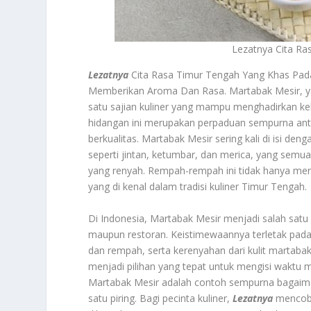
Lezatnya Cita Ra
Lezatnya
Cita Rasa Timur Tengah Yang Khas Pa
Memberikan Aroma Dan Rasa. Martabak Mesir, yang
satu sajian kuliner yang mampu menghadirkan kel
hidangan ini merupakan perpaduan sempurna anta
berkualitas. Martabak Mesir sering kali di isi d
seperti jintan, ketumbar, dan merica, yang sem
yang renyah. Rempah-rempah ini tidak hanya me
yang di kenal dalam tradisi kuliner Timur Tengah.
Di Indonesia, Martabak Mesir menjadi salah satu 
maupun restoran. Keistimewaannya terletak pada 
dan rempah, serta kerenyahan dari kulit martab
menjadi pilihan yang tepat untuk mengisi waktu 
Martabak Mesir adalah contoh sempurna bagaim
satu piring. Bagi pecinta kuliner,
Lezatnya
mencoba