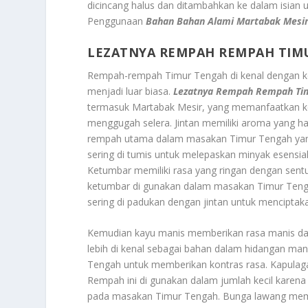
dicincang halus dan ditambahkan ke dalam isian 
Penggunaan
Bahan Bahan Alami Martabak Mesi
LEZATNYA REMPAH REMPAH TIM
Rempah-rempah Timur Tengah di kenal dengan k
menjadi luar biasa.
Lezatnya Rempah Rempah Ti
termasuk Martabak Mesir, yang memanfaatkan ke
menggugah selera. Jintan memiliki aroma yang han
rempah utama dalam masakan Timur Tengah yang
sering di tumis untuk melepaskan minyak esensi
Ketumbar memiliki rasa yang ringan dengan sentu
ketumbar di gunakan dalam masakan Timur Teng
sering di padukan dengan jintan untuk menciptakan
Kemudian kayu manis memberikan rasa manis d
lebih di kenal sebagai bahan dalam hidangan man
Tengah untuk memberikan kontras rasa. Kapulaga 
Rempah ini di gunakan dalam jumlah kecil karen
pada masakan Timur Tengah. Bunga lawang membe