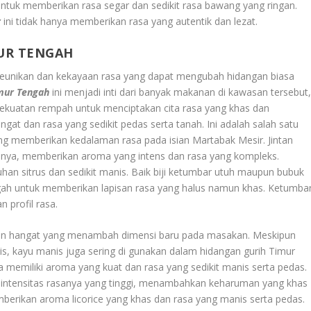
untuk memberikan rasa segar dan sedikit rasa bawang yang ringan.
r
ini tidak hanya memberikan rasa yang autentik dan lezat.
UR TENGAH
eunikan dan kekayaan rasa yang dapat mengubah hidangan biasa
mur Tengah
ini menjadi inti dari banyak makanan di kawasan tersebut
kuatan rempah untuk menciptakan cita rasa yang khas dan
gat dan rasa yang sedikit pedas serta tanah. Ini adalah salah satu
 memberikan kedalaman rasa pada isian Martabak Mesir. Jintan
alnya, memberikan aroma yang intens dan rasa yang kompleks.
han sitrus dan sedikit manis. Baik biji ketumbar utuh maupun bubuk
ah untuk memberikan lapisan rasa yang halus namun khas. Ketumba
 profil rasa.
an hangat yang menambah dimensi baru pada masakan. Meskipun
is, kayu manis juga sering di gunakan dalam hidangan gurih Timur
memiliki aroma yang kuat dan rasa yang sedikit manis serta pedas.
a intensitas rasanya yang tinggi, menambahkan keharuman yang khas
rikan aroma licorice yang khas dan rasa yang manis serta pedas.