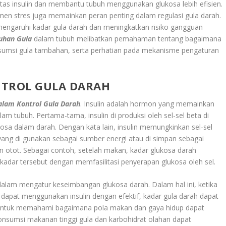
ivitas insulin dan membantu tubuh menggunakan glukosa lebih efisien.
en stres juga memainkan peran penting dalam regulasi gula darah.
mengaruhi kadar gula darah dan meningkatkan risiko gangguan
uhan Gula
dalam tubuh melibatkan pemahaman tentang bagaimana
umsi gula tambahan, serta perhatian pada mekanisme pengaturan
NTROL GULA DARAH
Dalam Kontrol Gula Darah
. Insulin adalah hormon yang memainkan
am tubuh. Pertama-tama, insulin di produksi oleh sel-sel beta di
kosa dalam darah. Dengan kata lain, insulin memungkinkan sel-sel
 yang di gunakan sebagai sumber energi atau di simpan sebagai
an otot. Sebagai contoh, setelah makan, kadar glukosa darah
kadar tersebut dengan memfasilitasi penyerapan glukosa oleh sel.
n dalam mengatur keseimbangan glukosa darah. Dalam hal ini, ketika
k dapat menggunakan insulin dengan efektif, kadar gula darah dapat
 untuk memahami bagaimana pola makan dan gaya hidup dapat
konsumsi makanan tinggi gula dan karbohidrat olahan dapat