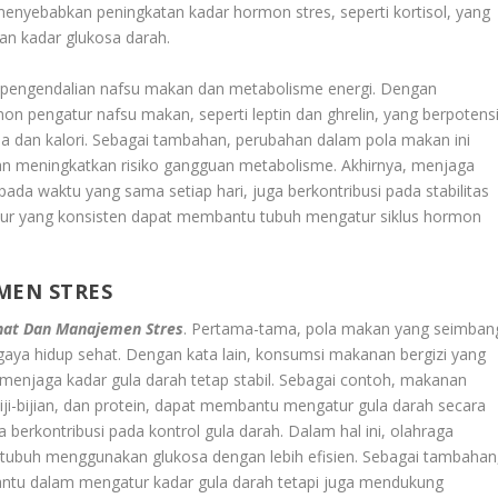
i menyebabkan peningkatan kadar hormon stres, seperti kortisol, yang
an kadar glukosa darah.
m pengendalian nafsu makan dan metabolisme energi. Dengan
n pengatur nafsu makan, seperti leptin dan ghrelin, yang berpotens
la dan kalori. Sebagai tambahan, perubahan dalam pola makan ini
an meningkatkan risiko gangguan metabolisme. Akhirnya, menjaga
n pada waktu yang sama setiap hari, juga berkontribusi pada stabilitas
idur yang konsisten dapat membantu tubuh mengatur siklus hormon
MEN STRES
hat Dan Manajemen Stres
. Pertama-tama, pola makan yang seimban
i gaya hidup sehat. Dengan kata lain, konsumsi makanan bergizi yang
menjaga kadar gula darah tetap stabil. Sebagai contoh, makanan
biji-bijian, dan protein, dapat membantu mengatur gula darah secara
juga berkontribusi pada kontrol gula darah. Dalam hal ini, olahraga
n tubuh menggunakan glukosa dengan lebih efisien. Sebagai tambahan
antu dalam mengatur kadar gula darah tetapi juga mendukung