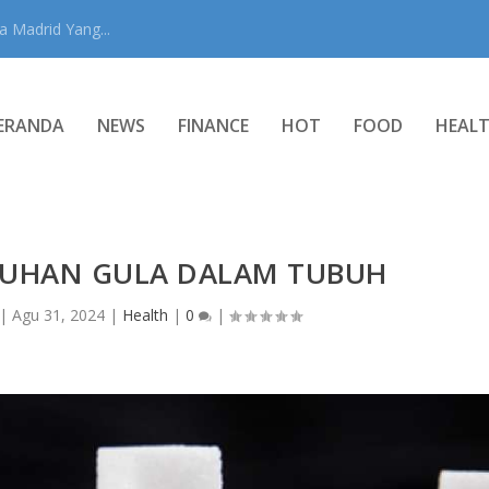
 Madrid Yang...
ERANDA
NEWS
FINANCE
HOT
FOOD
HEAL
UHAN GULA DALAM TUBUH
|
Agu 31, 2024
|
Health
|
0
|