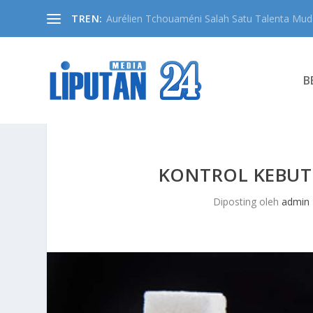
TREN:
Aurélien Tchouaméni Salah Satu Talenta Muda
B
KONTROL KEBUT
Diposting oleh
admin