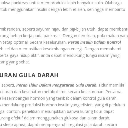
aksa pankreas untuk memproduksi lebih banyak insulin. Olahraga
tuk menggunakan insulin dengan lebih efisien, sehingga membantu
k rendah, seperti sayuran hijau dan biji-bijian utuh, dapat membant
urangi beban kerja pada pankreas. Dengan demikian, pola makan yan
 tetap optimal. Secara keseluruhan,
Peran Insulin Dalam Kontrol
oleh sel dan memastikan keseimbangan energi. Dengan memahami
erta gaya hidup aktif. anda dapat mendukung fungsi insulin yang
tang yang sehat.
TURAN GULA DARAH
 seperti,
Peran Tidur Dalam Pengaturan Gula Darah
. Tidur memiliki
a darah dan kesehatan metabolisme secara keseluruhan. Pertama-
a keseimbangan hormon yang terlibat dalam kontrol gula darah.
as mendukung produksi hormon insulin yang efisien, yang di perlukan
gai contoh, penelitian menunjukkan bahwa kurang tidur dapat
urang efektif dalam menggunakan glukosa dari aliran darah.
tau sleep apnea, dapat mempengaruhi regulasi gula darah secara