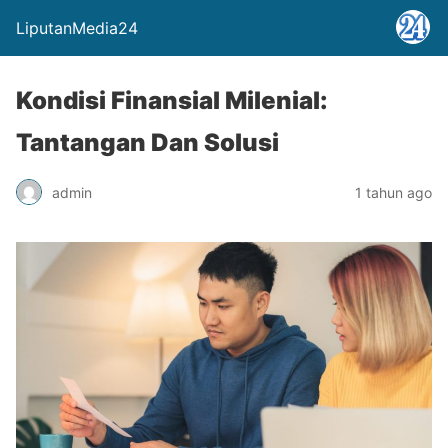
LiputanMedia24
Kondisi Finansial Milenial:
Tantangan Dan Solusi
admin
1 tahun ago