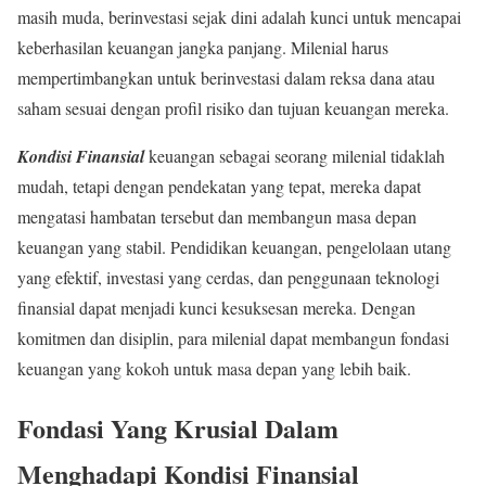
masih muda, berinvestasi sejak dini adalah kunci untuk mencapai
keberhasilan keuangan jangka panjang. Milenial harus
mempertimbangkan untuk berinvestasi dalam reksa dana atau
saham sesuai dengan profil risiko dan tujuan keuangan mereka.
Kondisi Finansial
keuangan sebagai seorang milenial tidaklah
mudah, tetapi dengan pendekatan yang tepat, mereka dapat
mengatasi hambatan tersebut dan membangun masa depan
keuangan yang stabil. Pendidikan keuangan, pengelolaan utang
yang efektif, investasi yang cerdas, dan penggunaan teknologi
finansial dapat menjadi kunci kesuksesan mereka. Dengan
komitmen dan disiplin, para milenial dapat membangun fondasi
keuangan yang kokoh untuk masa depan yang lebih baik.
Fondasi Yang Krusial Dalam
Menghadapi Kondisi Finansial