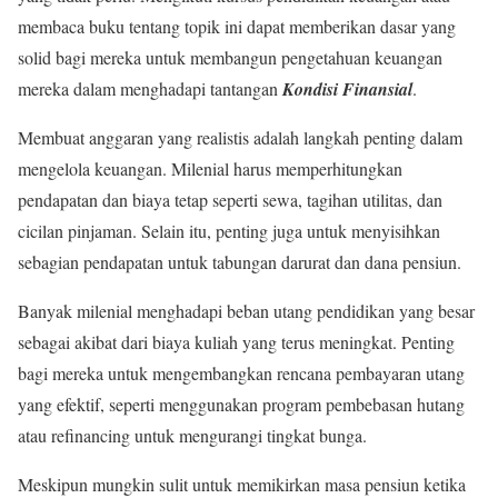
membaca buku tentang topik ini dapat memberikan dasar yang
solid bagi mereka untuk membangun pengetahuan keuangan
mereka dalam menghadapi tantangan
Kondisi Finansial
.
Membuat anggaran yang realistis adalah langkah penting dalam
mengelola keuangan. Milenial harus memperhitungkan
pendapatan dan biaya tetap seperti sewa, tagihan utilitas, dan
cicilan pinjaman. Selain itu, penting juga untuk menyisihkan
sebagian pendapatan untuk tabungan darurat dan dana pensiun.
Banyak milenial menghadapi beban utang pendidikan yang besar
sebagai akibat dari biaya kuliah yang terus meningkat. Penting
bagi mereka untuk mengembangkan rencana pembayaran utang
yang efektif, seperti menggunakan program pembebasan hutang
atau refinancing untuk mengurangi tingkat bunga.
Meskipun mungkin sulit untuk memikirkan masa pensiun ketika