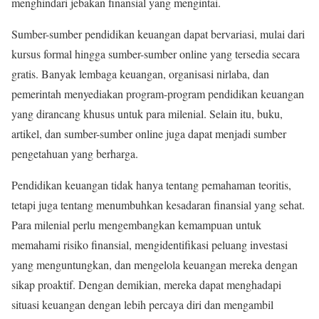
menghindari jebakan finansial yang mengintai.
Sumber-sumber pendidikan keuangan dapat bervariasi, mulai dari
kursus formal hingga sumber-sumber online yang tersedia secara
gratis. Banyak lembaga keuangan, organisasi nirlaba, dan
pemerintah menyediakan program-program pendidikan keuangan
yang dirancang khusus untuk para milenial. Selain itu, buku,
artikel, dan sumber-sumber online juga dapat menjadi sumber
pengetahuan yang berharga.
Pendidikan keuangan tidak hanya tentang pemahaman teoritis,
tetapi juga tentang menumbuhkan kesadaran finansial yang sehat.
Para milenial perlu mengembangkan kemampuan untuk
memahami risiko finansial, mengidentifikasi peluang investasi
yang menguntungkan, dan mengelola keuangan mereka dengan
sikap proaktif. Dengan demikian, mereka dapat menghadapi
situasi keuangan dengan lebih percaya diri dan mengambil