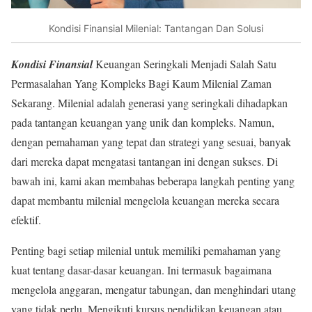
Kondisi Finansial Milenial: Tantangan Dan Solusi
Kondisi Finansial
Keuangan Seringkali Menjadi Salah Satu
Permasalahan Yang Kompleks Bagi Kaum Milenial Zaman
Sekarang. Milenial adalah generasi yang seringkali dihadapkan
pada tantangan keuangan yang unik dan kompleks. Namun,
dengan pemahaman yang tepat dan strategi yang sesuai, banyak
dari mereka dapat mengatasi tantangan ini dengan sukses. Di
bawah ini, kami akan membahas beberapa langkah penting yang
dapat membantu milenial mengelola keuangan mereka secara
efektif.
Penting bagi setiap milenial untuk memiliki pemahaman yang
kuat tentang dasar-dasar keuangan. Ini termasuk bagaimana
mengelola anggaran, mengatur tabungan, dan menghindari utang
yang tidak perlu. Mengikuti kursus pendidikan keuangan atau