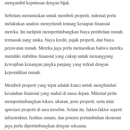
mengambil keputusan dengan bijak.
Sebelum memutuskan untuk membeli properti, milenial perlu
melakukan analisis menyeluruh tentang kesiapan finansial
mereka. Ini meliputi mempertimbangkan biaya pembelian rumah,
termasuk uang muka, biaya kredit, pajak properti, dan biaya
perawatan rumah. Mereka juga perlu memastikan bahwa mereka
memiliki stabilitas finansial yang cukup untuk menanggung
kewajiban keuangan jangka panjang yang terkait dengan
kepemilikan rumah.
Membeli properti yang tepat adalah kunci untuk menghindari
kesalahan finansial yang mahal di masa depan. Milenial perlu
mempertimbangkan lokasi, ukuran, jenis properti, serta nilai
apresiasi properti di area tersebut. Selain itu, faktor-faktor seperti
infrastruktur, fasilitas umum, dan potensi pertumbuhan ekonomi
juga perlu dipertimbangkan dengan seksama.