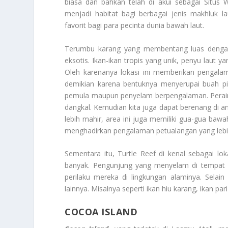
biasa dan bahkan telah di akui sebagai Situs
menjadi habitat bagi berbagai jenis makhluk l
favorit bagi para pecinta dunia bawah laut.
Terumbu karang yang membentang luas dengan 
eksotis. Ikan-ikan tropis yang unik, penyu laut 
Oleh karenanya lokasi ini memberikan pengal
demikian karena bentuknya menyerupai buah p
pemula maupun penyelam berpengalaman. Peraira
dangkal. Kemudian kita juga dapat berenang di 
lebih mahir, area ini juga memiliki gua-gua bawa
menghadirkan pengalaman petualangan yang leb
Sementara itu, Turtle Reef di kenal sebagai lo
banyak. Pengunjung yang menyelam di tempat 
perilaku mereka di lingkungan alaminya. Selai
lainnya. Misalnya seperti ikan hiu karang, ikan p
COCOA ISLAND