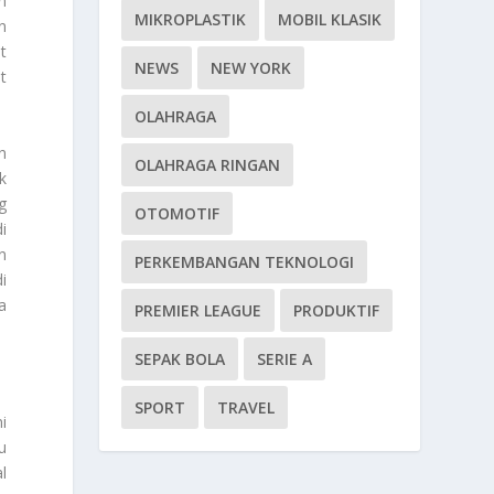
n
MIKROPLASTIK
MOBIL KLASIK
n
t
NEWS
NEW YORK
t
OLAHRAGA
n
OLAHRAGA RINGAN
k
g
OTOMOTIF
i
n
PERKEMBANGAN TEKNOLOGI
i
a
PREMIER LEAGUE
PRODUKTIF
SEPAK BOLA
SERIE A
SPORT
TRAVEL
i
u
l