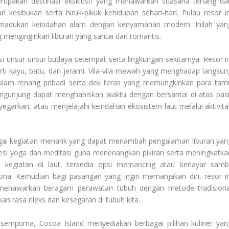
merupakan destinasi eksklusif yang menawarkan suasana tenang da
ri kesibukan serta hiruk-pikuk kehidupan sehari-hari. Pulau resor in
adukan keindahan alam dengan kenyamanan modern. Inilah yan
ng menginginkan liburan yang santai dan romantis.
i unsur-unsur budaya setempat serta lingkungan sekitarnya. Resor in
ti kayu, batu, dan jerami. Vila-vila mewah yang menghadap langsun
 kolam renang pribadi serta dek teras yang memungkinkan para tam
unjung dapat menghabiskan waktu dengan bersantai di atas pasi
egarkan, atau menjelajahi keindahan ekosistem laut melalui aktivita
bagai kegiatan menarik yang dapat menambah pengalaman liburan yan
sesi yoga dan meditasi guna menenangkan pikiran serta meningkatka
 kegiatan di laut, tersedia opsi memancing atau berlayar sambi
a. Kemudian bagi pasangan yang ingin memanjakan diri, resor in
ng menawarkan beragam perawatan tubuh dengan metode tradisiona
 rasa rileks dan kesegaran di tubuh kita.
empurna, Cocoa Island menyediakan berbagai pilihan kuliner yan