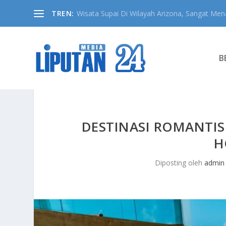
TREN:
Wisata Supai Di Wilayah Arizona, Sangat Mena
B
DESTINASI ROMANTI
H
Diposting oleh
admin