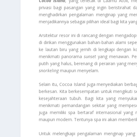
Cocoa Island
, yang terletak di Laamu Atoll, 
privasi bagi pasangan yang ingin beristirahat da
menghadirkan pengalaman menginap yang mem
menjadikannya sebagai pilihan ideal bagi kita ya
Arsitektur resor ini di rancang dengan mengadops
di dirikan menggunakan bahan-bahan alami seper
ke lautan biru yang jernih di lengkapi dengan
menikmati panorama
sunset
yang menawan. Peng
putih yang halus, berenang di perairan yang meny
snorkeling
maupun menyelam.
Selain itu, Cocoa Island juga menyediakan ber
berkesan. Kita berkesempatan untuk mengikuti 
kesejahteraan tubuh. Bagi kita yang menyukai
menikmati pemandangan sekitar yang mempeson
juga memiliki spa bertaraf internasional ya
maupun modern. Tentunya spa ini akan memberikan
Untuk melengkapi pengalaman menginap yang s