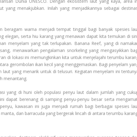
 Warisan Dunia UNESCO. Dengan ekosistem laut yang kaya, area in
aut yang menakjubkan. Inilah yang menjadikannya sebagai destinas
beragam warna menjadi tempat tinggal bagi banyak spesies lau
yang elegan, serta hiu karang yang menawan dapat kita temukan di sini
aman menyelam yang tak terlupakan. Banana Reef, yang di namaka
isang, menawarkan pengalaman snorkeling yang mengasyikkan bag
n di lokasi ini memungkinkan kita untuk menjelajahi terumbu karan
antara gerombolan ikan kecil yang menggemaskan. Bagi penyelam yan
h laut yang menarik untuk di telusuri. Kegiatan menyelam ini tentuny
ih menantang.
kasi yang di huni oleh populasi penyu laut dalam jumlah yang cuku
ini dapat berenang di samping penyu-penyu besar serta mengamat
n penyu, kawasan ini juga menjadi rumah bagi berbagai spesies lau
ari manta, dan barracuda yang bergerak lincah di antara terumbu karang