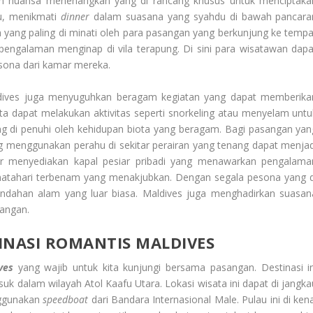
n nuansa menenangkan yang di rancang khusus untuk menciptaka
tu, menikmati
dinner
dalam suasana yang syahdu di bawah pancara
yang paling di minati oleh para pasangan yang berkunjung ke tempa
 pengalaman menginap di vila terapung. Di sini para wisatawan dapa
ona dari kamar mereka.
dives juga menyuguhkan beragam kegiatan yang dapat memberika
ta dapat melakukan aktivitas seperti snorkeling atau menyelam untu
g di penuhi oleh kehidupan biota yang beragam. Bagi pasangan yan
ng menggunakan perahu di sekitar perairan yang tenang dapat menjad
or menyediakan kapal pesiar pribadi yang menawarkan pengalama
atahari terbenam yang menakjubkan. Dengan segala pesona yang d
indahan alam yang luar biasa. Maldives juga menghadirkan suasan
angan.
INASI ROMANTIS MALDIVES
ves
yang wajib untuk kita kunjungi bersama pasangan. Destinasi in
k dalam wilayah Atol Kaafu Utara. Lokasi wisata ini dapat di jangka
nggunakan
speedboat
dari Bandara Internasional Male. Pulau ini di kena