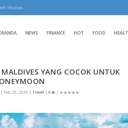
rik Wisataw...
ERANDA
NEWS
FINANCE
HOT
FOOD
HEAL
S MALDIVES YANG COCOK UNTUK
ONEYMOON
|
Feb 25, 2025
|
Travel
|
0
|