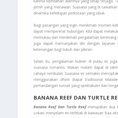
karena keindahan alamnya yang tetap terjaga. Ter
jernih yang menawan. Suasana yang di tawarkan d
dinamika kehidupan perkotaan yang sibuk.
Bagi pasangan yang ingin menikmati momen keb
dapat mempererat hubungan. Kita dapat melaku
memukau dan menikmati pengalaman berenang 
juga dapat memanjakan diri dengan layanan
ketenangan bagi tubuh dan pikiran.
Selain itu, pengalaman kuliner di pulau ini ju
suasana romantis. Makan malam dapat di nikm
cahaya rembulan. Suasana ini semakin menciptak
menggunakan
dhoni
(kapal tradisional Malad
pemandangan sunset yang spektakuler dari tengah
BANANA REEF DAN TURTLE RE
Banana Reef Dan Turtle Reef
merupakan dua lo
Lokasi menyelam ini terletak di kawasan Baa Atol