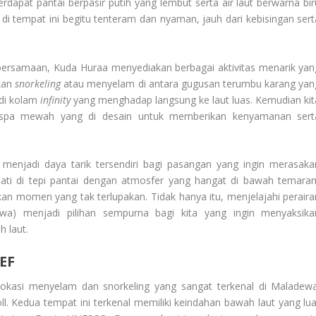
dapat pantai berpasir putih yang lembut serta air laut berwarna bir
i tempat ini begitu tenteram dan nyaman, jauh dari kebisingan sert
ersamaan, Kuda Huraa menyediakan berbagai aktivitas menarik yan
kan
snorkeling
atau menyelam di antara gugusan terumbu karang yan
di kolam
infinity
yang menghadap langsung ke laut luas. Kemudian kit
 spa mewah yang di desain untuk memberikan kenyamanan sert
ga menjadi daya tarik tersendiri bagi pasangan yang ingin merasaka
ati di tepi pantai dengan atmosfer yang hangat di bawah temara
an momen yang tak terlupakan. Tidak hanya itu, menjelajahi peraira
ewa) menjadi pilihan sempurna bagi kita yang ingin menyaksika
 laut.
EF
kasi menyelam dan snorkeling yang sangat terkenal di Maladewa
l. Kedua tempat ini terkenal memiliki keindahan bawah laut yang lua