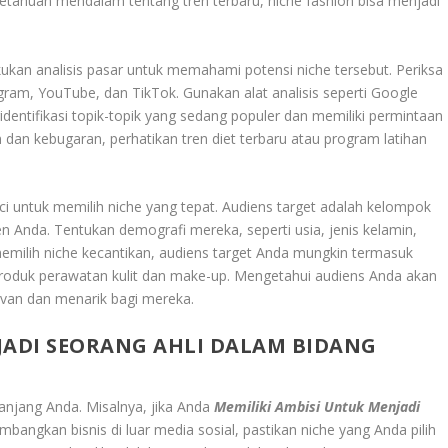
etahuan mendalam tentang tren terbaru, niche fashion bisa menjadi
ukan analisis pasar untuk memahami potensi niche tersebut. Periksa
stagram, YouTube, dan TikTok. Gunakan alat analisis seperti Google
identifikasi topik-topik yang sedang populer dan memiliki permintaan
an dan kebugaran, perhatikan tren diet terbaru atau program latihan
i untuk memilih niche yang tepat. Audiens target adalah kelompok
Anda. Tentukan demografi mereka, seperti usia, jenis kelamin,
 memilih niche kecantikan, audiens target Anda mungkin termasuk
produk perawatan kulit dan make-up. Mengetahui audiens Anda akan
van dan menarik bagi mereka.
JADI SEORANG AHLI DALAM BIDANG
panjang Anda. Misalnya, jika Anda
Memiliki Ambisi Untuk Menjadi
angkan bisnis di luar media sosial, pastikan niche yang Anda pilih