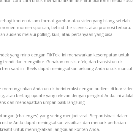
t adalah cara-cara untuk memanfaatkan fitur-fitur platform media sosia
berbagi konten dalam format gambar atau video yang hilang setelah
agi momen-momen spontan, behind-the-scenes, atau promosi terbaru.
gan audiens melalui polling, kuis, atau pertanyaan yang bisa
pendek yang mirip dengan TikTok. Ini menawarkan kesempatan untuk
 trendi dan menghibur. Gunakan musik, efek, dan transisi untuk
tren saat ini. Reels dapat meningkatkan peluang Anda untuk muncul
memungkinkan Anda untuk berinteraksi dengan audiens di luar video
 atau berbagi update yang relevan dengan pengikut Anda. Ini adala
iens dan mendapatkan umpan balik langsung.
angan (challenges) yang sering menjadi viral. Berpartisipasi dalam
niche Anda dapat meningkatkan visibilitas dan menarik perhatian
 kreatif untuk meningkatkan jangkauan konten Anda.