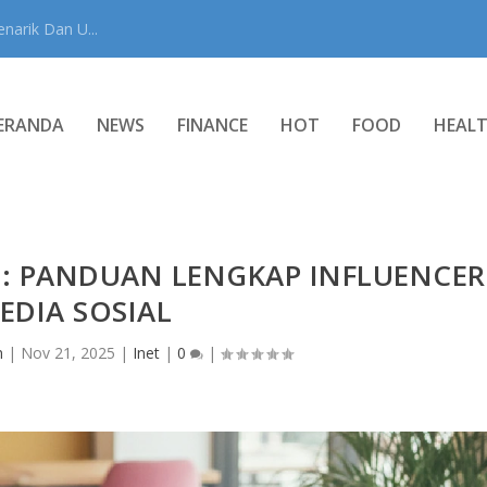
narik Dan U...
ERANDA
NEWS
FINANCE
HOT
FOOD
HEAL
N: PANDUAN LENGKAP INFLUENCER
EDIA SOSIAL
n
|
Nov 21, 2025
|
Inet
|
0
|