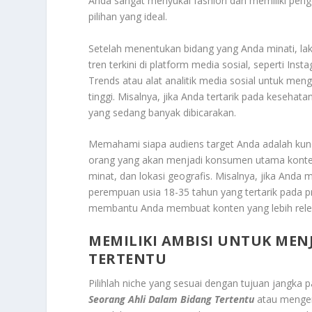
Anda sangat menyukai fashion dan memiliki peng
pilihan yang ideal.
Setelah menentukan bidang yang Anda minati, lak
tren terkini di platform media sosial, seperti In
Trends atau alat analitik media sosial untuk meng
tinggi. Misalnya, jika Anda tertarik pada kesehat
yang sedang banyak dibicarakan.
Memahami siapa audiens target Anda adalah kunc
orang yang akan menjadi konsumen utama konten 
minat, dan lokasi geografis. Misalnya, jika Anda
perempuan usia 18-35 tahun yang tertarik pada 
membantu Anda membuat konten yang lebih rele
MEMILIKI AMBISI UNTUK MEN
TERTENTU
Pilihlah niche yang sesuai dengan tujuan jangka 
Seorang Ahli Dalam Bidang Tertentu
atau mengemb