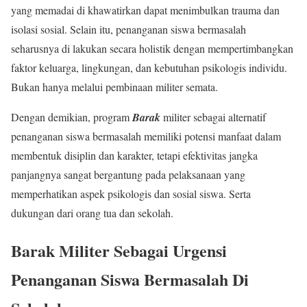
yang memadai di khawatirkan dapat menimbulkan trauma dan
isolasi sosial. Selain itu, penanganan siswa bermasalah
seharusnya di lakukan secara holistik dengan mempertimbangkan
faktor keluarga, lingkungan, dan kebutuhan psikologis individu.
Bukan hanya melalui pembinaan militer semata.
Dengan demikian, program
Barak
militer sebagai alternatif
penanganan siswa bermasalah memiliki potensi manfaat dalam
membentuk disiplin dan karakter, tetapi efektivitas jangka
panjangnya sangat bergantung pada pelaksanaan yang
memperhatikan aspek psikologis dan sosial siswa. Serta
dukungan dari orang tua dan sekolah
.
Barak Militer Sebagai Urgensi
Penanganan Siswa Bermasalah Di