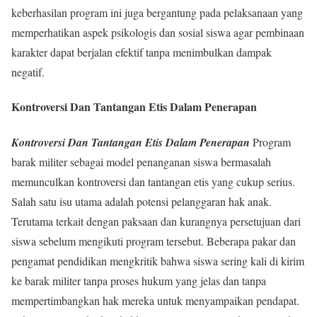
keberhasilan program ini juga bergantung pada pelaksanaan yang
memperhatikan aspek psikologis dan sosial siswa agar pembinaan
karakter dapat berjalan efektif tanpa menimbulkan dampak
negatif
.
Kontroversi Dan Tantangan Etis Dalam Penerapan
Kontroversi Dan Tantangan Etis Dalam Penerapan
Program
barak militer sebagai model penanganan siswa bermasalah
memunculkan kontroversi dan tantangan etis yang cukup serius.
Salah satu isu utama adalah potensi pelanggaran hak anak.
Terutama terkait dengan paksaan dan kurangnya persetujuan dari
siswa sebelum mengikuti program tersebut. Beberapa pakar dan
pengamat pendidikan mengkritik bahwa siswa sering kali di kirim
ke barak militer tanpa proses hukum yang jelas dan tanpa
mempertimbangkan hak mereka untuk menyampaikan pendapat.