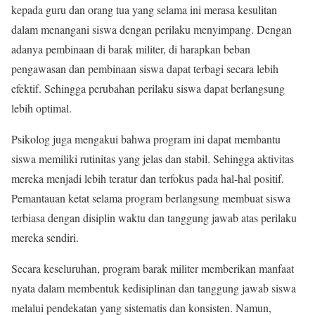
kepada guru dan orang tua yang selama ini merasa kesulitan
dalam menangani siswa dengan perilaku menyimpang. Dengan
adanya pembinaan di barak militer, di harapkan beban
pengawasan dan pembinaan siswa dapat terbagi secara lebih
efektif. Sehingga perubahan perilaku siswa dapat berlangsung
lebih optimal
.
Psikolog juga mengakui bahwa program ini dapat membantu
siswa memiliki rutinitas yang jelas dan stabil. Sehingga aktivitas
mereka menjadi lebih teratur dan terfokus pada hal-hal positif.
Pemantauan ketat selama program berlangsung membuat siswa
terbiasa dengan disiplin waktu dan tanggung jawab atas perilaku
mereka sendiri
.
Secara keseluruhan, program barak militer memberikan manfaat
nyata dalam membentuk kedisiplinan dan tanggung jawab siswa
melalui pendekatan yang sistematis dan konsisten. Namun,