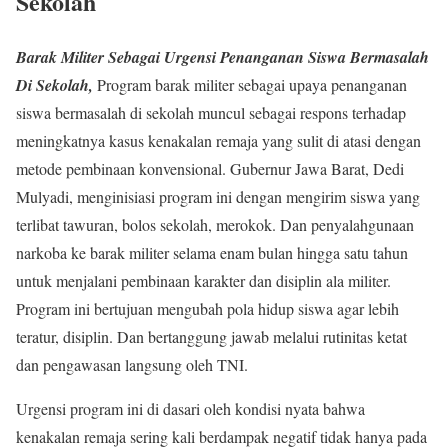
Sekolah
Barak Militer Sebagai Urgensi Penanganan Siswa Bermasalah
Di Sekolah,
Program barak militer sebagai upaya penanganan
siswa bermasalah di sekolah muncul sebagai respons terhadap
meningkatnya kasus kenakalan remaja yang sulit di atasi dengan
metode pembinaan konvensional. Gubernur Jawa Barat, Dedi
Mulyadi, menginisiasi program ini dengan mengirim siswa yang
terlibat tawuran, bolos sekolah, merokok. Dan penyalahgunaan
narkoba ke barak militer selama enam bulan hingga satu tahun
untuk menjalani pembinaan karakter dan disiplin ala militer
.
Program ini bertujuan mengubah pola hidup siswa agar lebih
teratur, disiplin. Dan bertanggung jawab melalui rutinitas ketat
dan pengawasan langsung oleh TNI.
Urgensi program ini di dasari oleh kondisi nyata bahwa
kenakalan remaja sering kali berdampak negatif tidak hanya pada