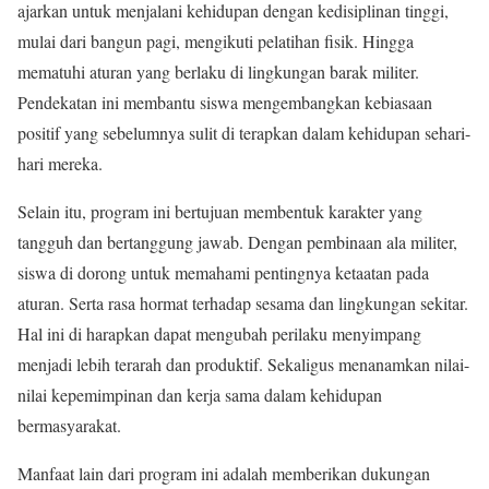
ajarkan untuk menjalani kehidupan dengan kedisiplinan tinggi,
mulai dari bangun pagi, mengikuti pelatihan fisik. Hingga
mematuhi aturan yang berlaku di lingkungan barak militer.
Pendekatan ini membantu siswa mengembangkan kebiasaan
positif yang sebelumnya sulit di terapkan dalam kehidupan sehari-
hari mereka
.
Selain itu, program ini bertujuan membentuk karakter yang
tangguh dan bertanggung jawab. Dengan pembinaan ala militer,
siswa di dorong untuk memahami pentingnya ketaatan pada
aturan. Serta rasa hormat terhadap sesama dan lingkungan sekitar.
Hal ini di harapkan dapat mengubah perilaku menyimpang
menjadi lebih terarah dan produktif. Sekaligus menanamkan nilai-
nilai kepemimpinan dan kerja sama dalam kehidupan
bermasyarakat
.
Manfaat lain dari program ini adalah memberikan dukungan