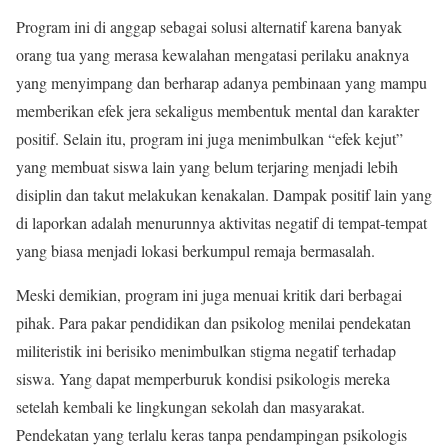
Program ini di anggap sebagai solusi alternatif karena banyak
orang tua yang merasa kewalahan mengatasi perilaku anaknya
yang menyimpang dan berharap adanya pembinaan yang mampu
memberikan efek jera sekaligus membentuk mental dan karakter
positif. Selain itu, program ini juga menimbulkan “efek kejut”
yang membuat siswa lain yang belum terjaring menjadi lebih
disiplin dan takut melakukan kenakalan. Dampak positif lain yang
di laporkan adalah menurunnya aktivitas negatif di tempat-tempat
yang biasa menjadi lokasi berkumpul remaja bermasalah.
Meski demikian, program ini juga menuai kritik dari berbagai
pihak. Para pakar pendidikan dan psikolog menilai pendekatan
militeristik ini berisiko menimbulkan stigma negatif terhadap
siswa. Yang dapat memperburuk kondisi psikologis mereka
setelah kembali ke lingkungan sekolah dan masyarakat.
Pendekatan yang terlalu keras tanpa pendampingan psikologis