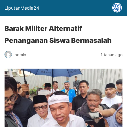
LiputanMedia24
Barak Militer Alternatif
Penanganan Siswa Bermasalah
admin
1 tahun ago