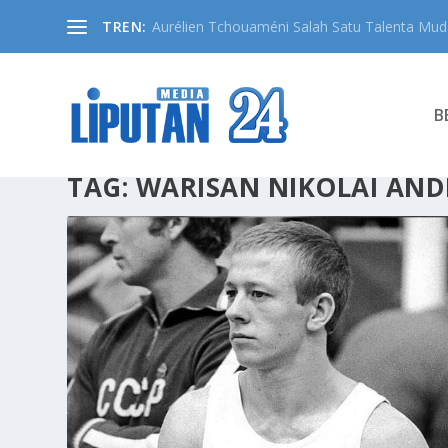
TREN:
Aurélien Tchouaméni Salah Satu Talenta Muda
B
TAG:
WARISAN NIKOLAI AN