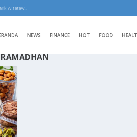
rik Wisataw...
ERANDA
NEWS
FINANCE
HOT
FOOD
HEAL
N RAMADHAN