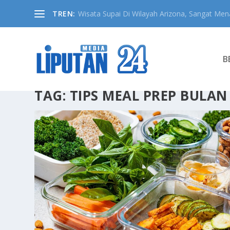
TREN:
Wisata Supai Di Wilayah Arizona, Sangat Mena
B
TAG:
TIPS MEAL PREP BULA