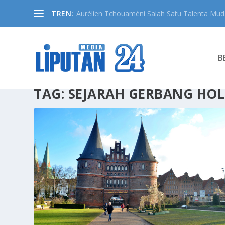
TREN:
Aurélien Tchouaméni Salah Satu Talenta Muda
B
TAG:
SEJARAH GERBANG HO