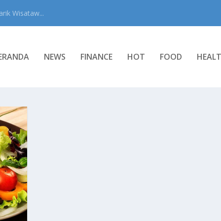
rik Wisataw...
ERANDA
NEWS
FINANCE
HOT
FOOD
HEAL
R