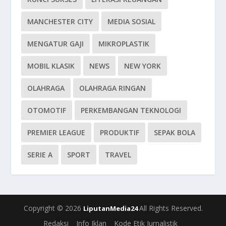
MANCHESTER CITY
MEDIA SOSIAL
MENGATUR GAJI
MIKROPLASTIK
MOBIL KLASIK
NEWS
NEW YORK
OLAHRAGA
OLAHRAGA RINGAN
OTOMOTIF
PERKEMBANGAN TEKNOLOGI
PREMIER LEAGUE
PRODUKTIF
SEPAK BOLA
SERIE A
SPORT
TRAVEL
Copyright © 2026
All Rights Reserved.
LiputanMedia24
Redaksi
Info Iklan
Kode Etik Jurnalistik