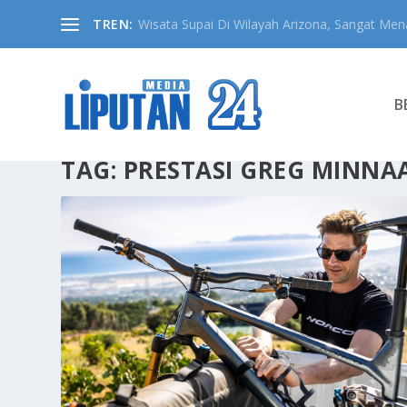
TREN:
Wisata Supai Di Wilayah Arizona, Sangat Mena
B
TAG:
PRESTASI GREG MINNA