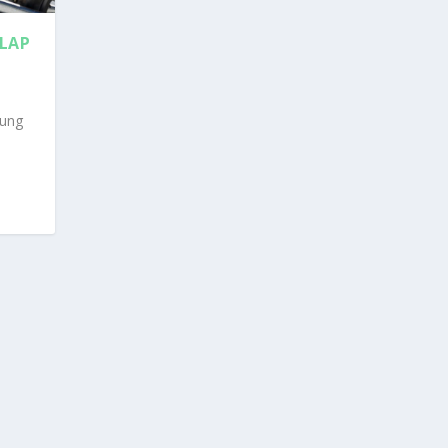
LAP
nung