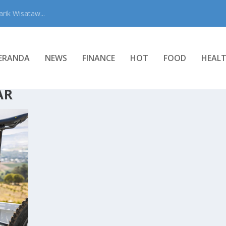
rik Wisataw...
ERANDA
NEWS
FINANCE
HOT
FOOD
HEAL
AR