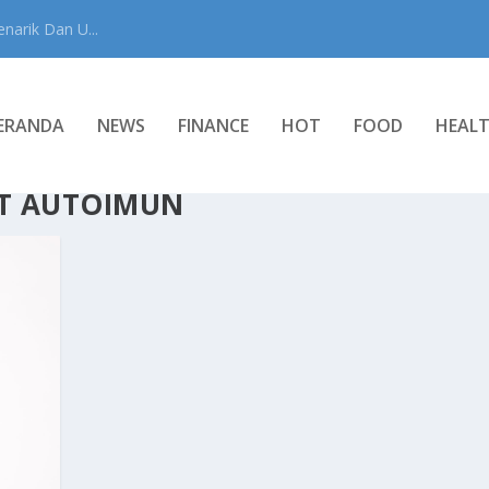
narik Dan U...
ERANDA
NEWS
FINANCE
HOT
FOOD
HEAL
T AUTOIMUN