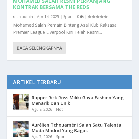
MOHAMED SALAH RESMI PERPANJANG
KONTRAK BERSAMA THE REDS
oleh
admin
|
Apr 14, 2025
|
Sport
|
0
|
Mohamed Salah Pemain Bintang Asal Klub Raksasa
Premier League Liverpool Kini Telah Resmi...
BACA SELENGKAPNYA
ARTIKEL TERBARU
Rapper Rick Ross Miliki Gaya Fashion Yang
Menarik Dan Unik
Agu 8, 2026
|
Hot
Aurélien Tchouaméni Salah Satu Talenta
Muda Madrid Yang Bagus
Agu 7, 2026
|
Sport