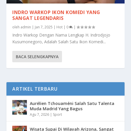
INDRO WARKOP IKON KOMEDI YANG
SANGAT LEGENDARIS
oleh
admin
|
Jan 7, 2025
|
Hot
|
0
|
Indro Warkop Dengan Nama Lengkap H. Indrodjojo
Kusumonegoro, Adalah Salah Satu Ikon Komedi...
BACA SELENGKAPNYA
ARTIKEL TERBARU
Aurélien Tchouaméni Salah Satu Talenta
Muda Madrid Yang Bagus
Agu 7, 2026
|
Sport
Wisata Supai Di Wilayah Arizona, Sangat