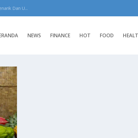
narik Dan U...
ERANDA
NEWS
FINANCE
HOT
FOOD
HEAL