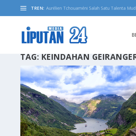
TREN:
Aurélien Tchouaméni Salah Satu Talenta Muda
B
TAG:
KEINDAHAN GEIRANGE