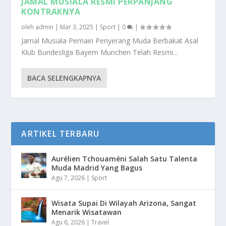
JAMAL MUSIALA RESMI PERPANJANG
KONTRAKNYA
oleh
admin
|
Mar 3, 2025
|
Sport
|
0
|
Jamal Musiala Pemain Penyerang Muda Berbakat Asal
Klub Bundesliga Bayern Munchen Telah Resmi...
BACA SELENGKAPNYA
ARTIKEL TERBARU
Aurélien Tchouaméni Salah Satu Talenta
Muda Madrid Yang Bagus
Agu 7, 2026
|
Sport
Wisata Supai Di Wilayah Arizona, Sangat
Menarik Wisatawan
Agu 6, 2026
|
Travel