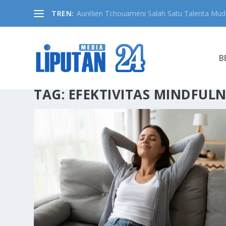
TREN:
Aurélien Tchouaméni Salah Satu Talenta Muda
B
TAG:
EFEKTIVITAS MINDFULN