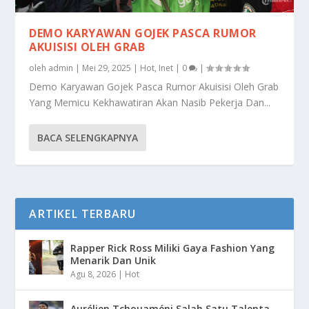
DEMO KARYAWAN GOJEK PASCA RUMOR
AKUISISI OLEH GRAB
oleh
admin
|
Mei 29, 2025
|
Hot
,
Inet
|
0
|
Demo Karyawan Gojek Pasca Rumor Akuisisi Oleh Grab
Yang Memicu Kekhawatiran Akan Nasib Pekerja Dan...
BACA SELENGKAPNYA
ARTIKEL TERBARU
Rapper Rick Ross Miliki Gaya Fashion Yang
Menarik Dan Unik
Agu 8, 2026
|
Hot
Aurélien Tchouaméni Salah Satu Talenta