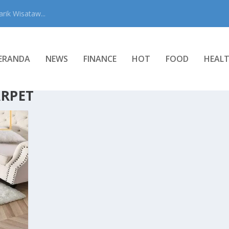
rik Wisataw...
ERANDA
NEWS
FINANCE
HOT
FOOD
HEAL
RPET