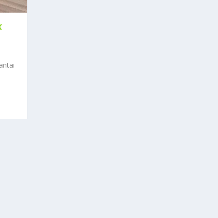
K
antai