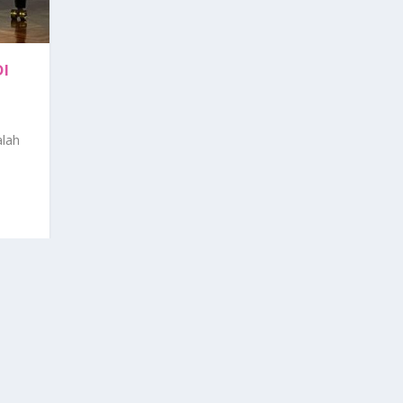
DI
alah