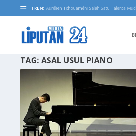
TREN:
Aurélien Tchouaméni Salah Satu Talenta Muda
B
TAG:
ASAL USUL PIANO