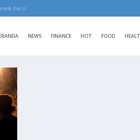
narik Dan U...
ERANDA
NEWS
FINANCE
HOT
FOOD
HEAL