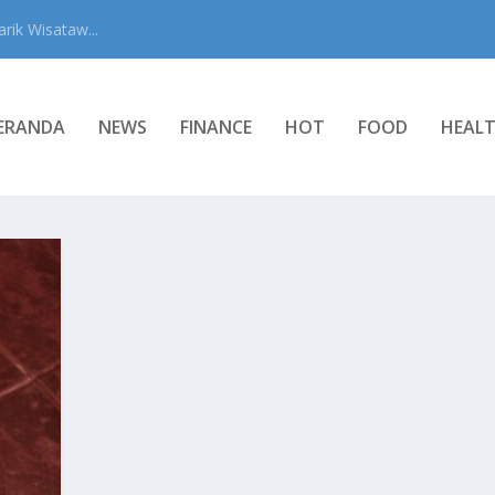
rik Wisataw...
ERANDA
NEWS
FINANCE
HOT
FOOD
HEAL