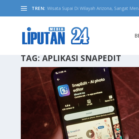
TREN:
Wisata Supai Di Wilayah Arizona, Sangat Mena
B
TAG:
APLIKASI SNAPEDIT