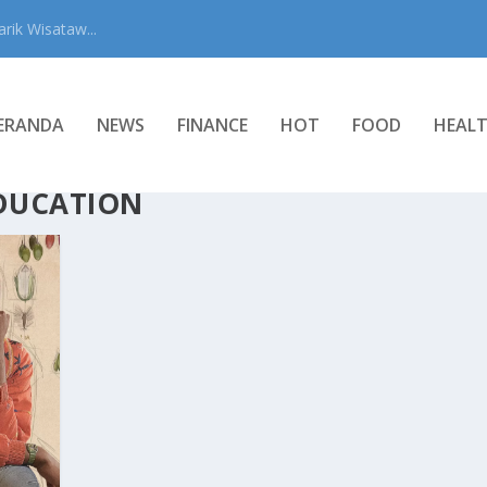
rik Wisataw...
ERANDA
NEWS
FINANCE
HOT
FOOD
HEAL
EDUCATION