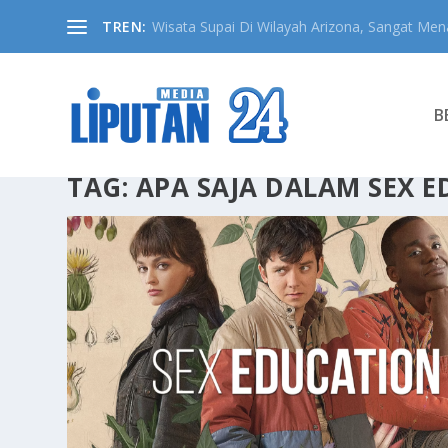
TREN:
Wisata Supai Di Wilayah Arizona, Sangat Mena
B
TAG:
APA SAJA DALAM SEX 