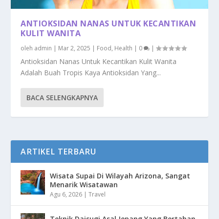
ANTIOKSIDAN NANAS UNTUK KECANTIKAN
KULIT WANITA
oleh
admin
|
Mar 2, 2025
|
Food
,
Health
|
0
|
Antioksidan Nanas Untuk Kecantikan Kulit Wanita
Adalah Buah Tropis Kaya Antioksidan Yang...
BACA SELENGKAPNYA
ARTIKEL TERBARU
Wisata Supai Di Wilayah Arizona, Sangat
Menarik Wisatawan
Agu 6, 2026
|
Travel
Teknik Daisugi Asal Jepang Yang Bertahan