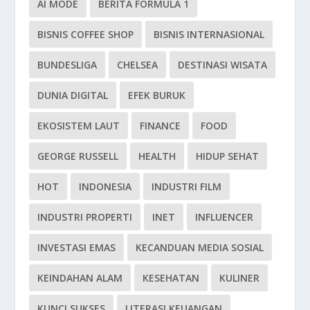
AI MODE
BERITA FORMULA 1
BISNIS COFFEE SHOP
BISNIS INTERNASIONAL
BUNDESLIGA
CHELSEA
DESTINASI WISATA
DUNIA DIGITAL
EFEK BURUK
EKOSISTEM LAUT
FINANCE
FOOD
GEORGE RUSSELL
HEALTH
HIDUP SEHAT
HOT
INDONESIA
INDUSTRI FILM
INDUSTRI PROPERTI
INET
INFLUENCER
INVESTASI EMAS
KECANDUAN MEDIA SOSIAL
KEINDAHAN ALAM
KESEHATAN
KULINER
KUNCI SUKSES
LITERASI KEUANGAN