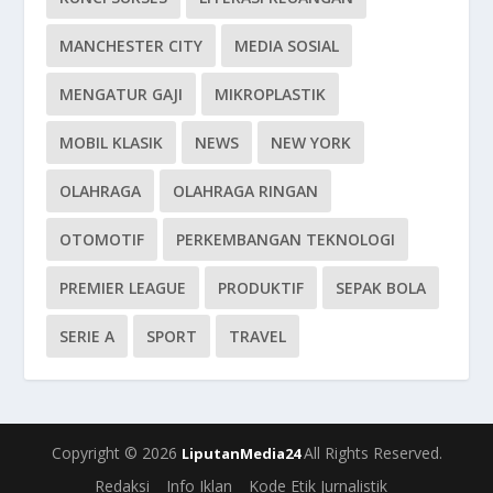
MANCHESTER CITY
MEDIA SOSIAL
MENGATUR GAJI
MIKROPLASTIK
MOBIL KLASIK
NEWS
NEW YORK
OLAHRAGA
OLAHRAGA RINGAN
OTOMOTIF
PERKEMBANGAN TEKNOLOGI
PREMIER LEAGUE
PRODUKTIF
SEPAK BOLA
SERIE A
SPORT
TRAVEL
Copyright © 2026
All Rights Reserved.
LiputanMedia24
Redaksi
Info Iklan
Kode Etik Jurnalistik