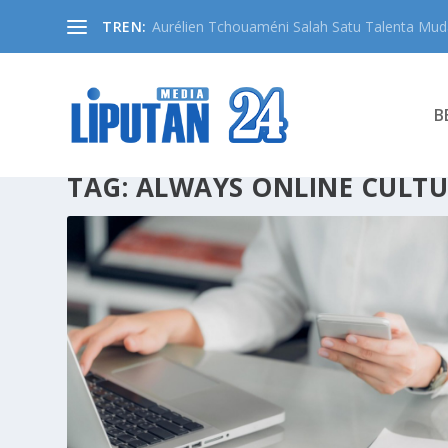
TREN:
Aurélien Tchouaméni Salah Satu Talenta Muda
B
TAG:
ALWAYS ONLINE CULTU