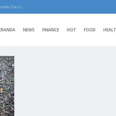
narik Dan U...
ERANDA
NEWS
FINANCE
HOT
FOOD
HEAL