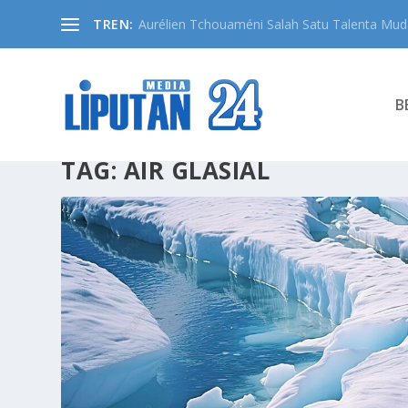
TREN:
Aurélien Tchouaméni Salah Satu Talenta Muda
B
TAG:
AIR GLASIAL