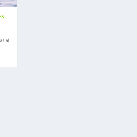
ES
asial