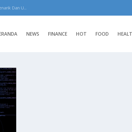
narik Dan U...
ERANDA
NEWS
FINANCE
HOT
FOOD
HEAL