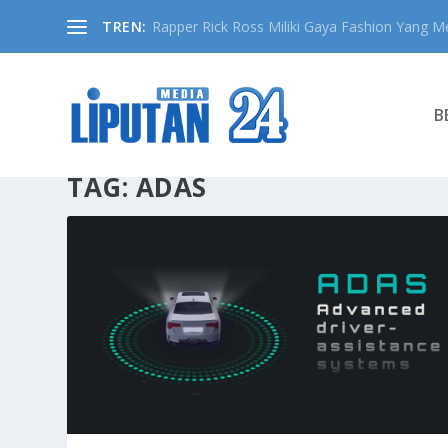
TREN:
Rapper Rick Ross Miliki Gaya Fashion Yang Me
B
TAG:
ADAS