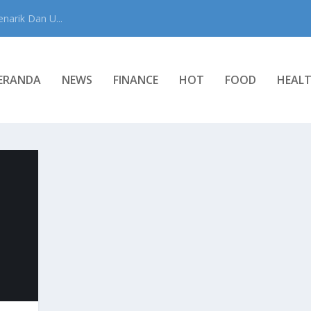
narik Dan U...
ERANDA
NEWS
FINANCE
HOT
FOOD
HEAL